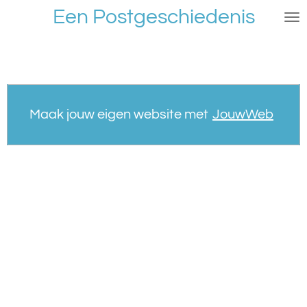
Een Postgeschiedenis
Ga
direct
naar
de
hoofdinhoud
Maak jouw eigen website met
JouwWeb