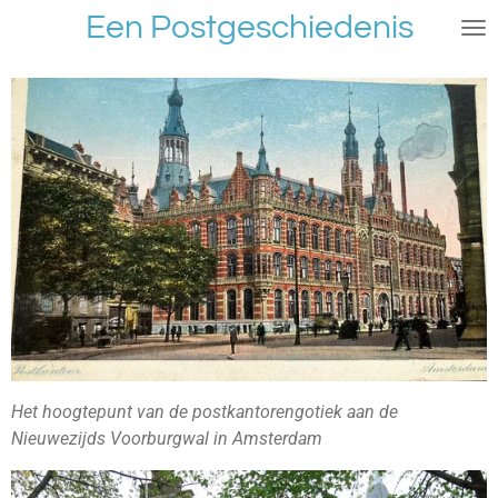
Een Postgeschiedenis
Ga
direct
naar
de
hoofdinhoud
Het hoogtepunt van de postkantorengotiek aan de
Nieuwezijds Voorburgwal in Amsterdam