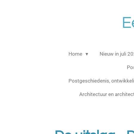
Ga
direct
E
naar
de
hoofdinhoud
Home
Nieuw in juli 2
Po
Postgeschiedenis, ontwikke
Architectuur en archite