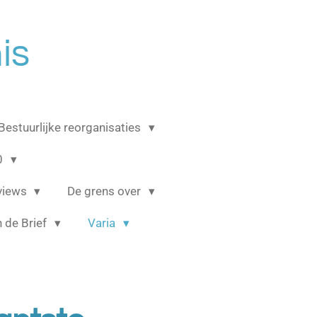
is
Bestuurlijke reorganisaties
0
rviews
De grens over
 de Brief
Varia