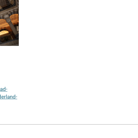
ad-
erland-