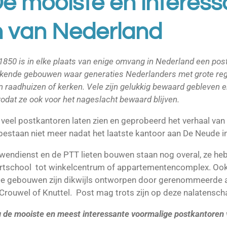
De mooiste en interess
n van Nederland
1850 is in elke plaats van enige omvang in Nederland een post
kkende gebouwen waar generaties Nederlanders met grote re
n raadhuizen of kerken. Vele zijn gelukkig bewaard gebleven e
dat ze ook voor het nageslacht bewaard blijven.
veel postkantoren laten zien en geprobeerd het verhaal van
estaan niet meer nadat het laatste kantoor aan De Neude in
endienst en de PTT lieten bouwen staan nog overal, ze heb
tschool tot winkelcentrum of appartementencomplex. Ook d
De gebouwen zijn dikwijls ontworpen door gerenommeerde 
rouwel of Knuttel. Post mag trots zijn op deze nalatensch
u de mooiste en meest interessante voormalige postkantoren