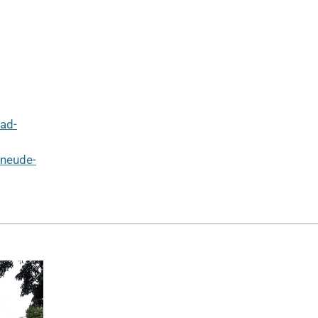
ad-
-neude-