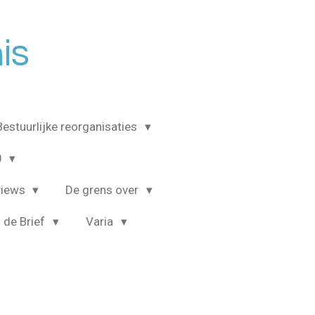
is
Bestuurlijke reorganisaties
0
views
De grens over
 de Brief
Varia