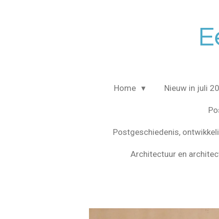
Ga
direct
E
naar
de
hoofdinhoud
Home
Nieuw in juli 
Po
Postgeschiedenis, ontwikke
Architectuur en archite