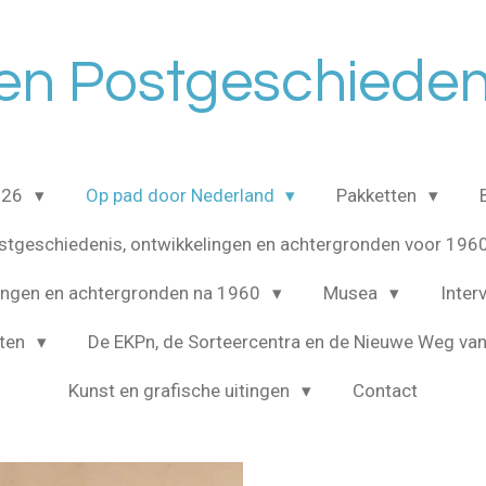
en Postgeschieden
2026
Op pad door Nederland
Pakketten
stgeschiedenis, ontwikkelingen en achtergronden voor 196
lingen en achtergronden na 1960
Musea
Inter
cten
De EKPn, de Sorteercentra en de Nieuwe Weg van
Kunst en grafische uitingen
Contact