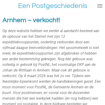
Een Postgeschiedenis
Ga
direct
naar
Arnhem – verkocht!
de
hoofdinhoud
Op deze website hebben we eerder al aandacht besteed aan
de opbouw van het Sternet met zijn 12
expeditieknooppunten, onderling verbonden door een
vijfmaal daagse treinverbindingen. Het spoornetwerk is niet
meer, de expeditieknooppunten zijn afgebroken of hebben
een ander bestemming gekregen. Nog één gebouw was
volledig in gebruik bij PostNL; het voormalige EKP aan de
Johan de Wittlaan in Arnhem. Maar ook dit gebouw is
verkocht. Op 4 maart 2026 was het zo ver. Tijdens een
feestelijke bijeenkomt werden de handtekeningen gezet. Een
mooi moment voor PostNL, de Gemeente Arnhem en de
buurt. Voor postmensen, en vooral voor de duizenden
mensen die hier een werkplek hadden (en nog hebben) een
moment vol nostalgie. In deze bijdrage besteden we