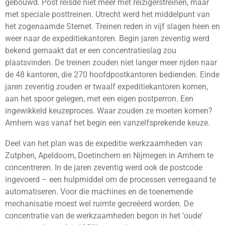
gebouwd. Post reisde niet meer met reizigerstreinen, maar
met speciale posttreinen. Utrecht werd het middelpunt van
het zogenaamde Sternet. Treinen reden in vijf slagen heen en
weer naar de expeditiekantoren. Begin jaren zeventig werd
bekend gemaakt dat er een concentratieslag zou
plaatsvinden. De treinen zouden niet langer meer rijden naar
de 48 kantoren, die 270 hoofdpostkantoren bedienden. Einde
jaren zeventig zouden er twaalf expeditiekantoren komen,
aan het spoor gelegen, met een eigen postperron. Een
ingewikkeld keuzeproces. Waar zouden ze moeten komen?
Arnhem was vanaf het begin een vanzelfsprekende keuze.
Deel van het plan was de expeditie werkzaamheden van
Zutphen, Apeldoorn, Doetinchem en Nijmegen in Arnhem te
concentreren. In de jaren zeventig werd ook de postcode
ingevoerd – een hulpmiddel om de processen verregaand te
automatiseren. Voor die machines en de toenemende
mechanisatie moest wel ruimte gecreëerd worden. De
concentratie van de werkzaamheden begon in het ‘oude’