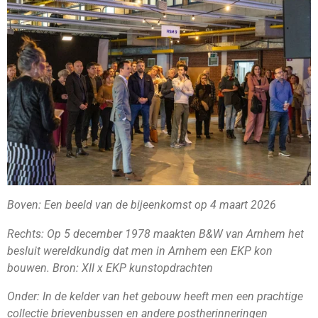
Boven: Een beeld van de bijeenkomst op 4 maart 2026
Rechts: Op 5 december 1978 maakten B&W van Arnhem het
besluit wereldkundig dat men in Arnhem een EKP kon
bouwen. Bron: XII x EKP kunstopdrachten
Onder: In de kelder van het gebouw heeft men een prachtige
collectie brievenbussen en andere postherinneringen