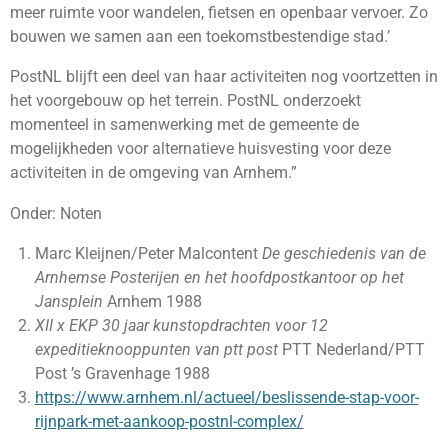
meer ruimte voor wandelen, fietsen en openbaar vervoer. Zo
bouwen we samen aan een toekomstbestendige stad.’
PostNL blijft een deel van haar activiteiten nog voortzetten in
het voorgebouw op het terrein. PostNL onderzoekt
momenteel in samenwerking met de gemeente de
mogelijkheden voor alternatieve huisvesting voor deze
activiteiten in de omgeving van Arnhem.”
Onder: Noten
Marc Kleijnen/Peter Malcontent
De geschiedenis van de
Arnhemse Posterijen en het hoofdpostkantoor op het
Jansplein
Arnhem 1988
XII x EKP 30 jaar kunstopdrachten voor 12
expeditieknooppunten van ptt post
PTT Nederland/PTT
Post ’s Gravenhage 1988
https://www.arnhem.nl/actueel/beslissende-stap-voor-
rijnpark-met-aankoop-postnl-complex/