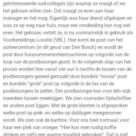
geïnteresseerde oud-collega’s zijn waarop ze vraagt of we
het gebouw willen zien. Dat vraagt ze even aan haar
manager en het mag. Eigenlijk was haar dienst afgelopen en
was ze op weg naar huis, maar een rondleiding kan nog wel
even. Het gebouw, vertelt ze, is nu voornamelijk in gebruik als
Voorbereidings Locatie (VBL). Hier komt de post van het
sorteercentrum (in dit geval van Den Bosch) en wordt de
post door huisnummersorteermachines op volgorde van de
loop van de postbezorger gezet. In de volgende stap van het
proces worden hier vanaf vier uur ’s nachts de tassen van de
postbezorgers gereed gemaakt door bundels “mooie” post
en bundels “grote” post op volgorde in de tas van de
postbezorgers te zetten. Eén postbezorger kan voor één wijk
meerdere tassen meekrijgen. We zien voorraden tijdschriften
en andere post liggen. Met de grote klanten is afgesproken
welke post op piek- en welke op daldagen meegenomen
wordt. We zien ook de kantine. Voor ons heel normaal; voor
haar een plek van vroeger. “Hier kon men rustig koffie
drinken en zelfs een warme maaltijd gebruiken”. Dat is niet