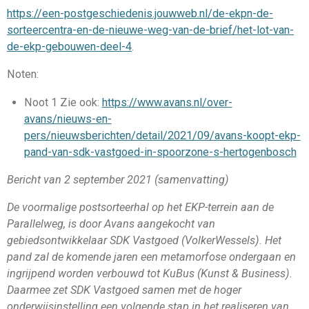
https://een-postgeschiedenis.jouwweb.nl/de-ekpn-de-
sorteercentra-en-de-nieuwe-weg-van-de-brief/het-lot-van-
de-ekp-gebouwen-deel-4
.
Noten:
Noot 1 Zie ook:
https://www.avans.nl/over-
avans/nieuws-en-
pers/nieuwsberichten/detail/2021/09/avans-koopt-ekp-
pand-van-sdk-vastgoed-in-spoorzone-s-hertogenbosch
Bericht van 2 september 2021 (samenvatting)
De voormalige postsorteerhal op het EKP-terrein aan de
Parallelweg, is door Avans aangekocht van
gebiedsontwikkelaar SDK Vastgoed (VolkerWessels). Het
pand zal de komende jaren een metamorfose ondergaan en
ingrijpend worden verbouwd tot KuBus (Kunst & Business).
Daarmee zet SDK Vastgoed samen met de hoger
onderwijsinstelling een volgende stap in het realiseren van