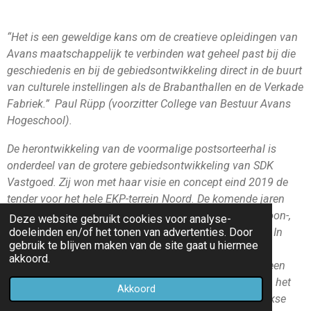
“Het is een geweldige kans om de creatieve opleidingen van
Avans maatschappelijk te verbinden wat geheel past bij die
geschiedenis en bij de gebiedsontwikkeling direct in de buurt
van culturele instellingen als de Brabanthallen en de Verkade
Fabriek.” Paul Rüpp (voorzitter College van Bestuur Avans
Hogeschool).
De herontwikkeling van de voormalige postsorteerhal is
onderdeel van de grotere gebiedsontwikkeling van SDK
Vastgoed. Zij won met haar visie en concept eind 2019 de
tender voor het hele EKP-terrein Noord. De komende jaren
transformeert dit terrein tot een levendig en creatief woon-,
Deze website gebruikt cookies voor analyse-
doeleinden en/of het tonen van advertenties. Door
werk- en leergebied met een groen en autovrij karakter. In
gebruik te blijven maken van de site gaat u hiermee
totaal komen er rondom het EKP-pand meer dan 800
akkoord.
woningen voor één- en tweepersoonshuishoudens en een
actieve begane grond invulling voor overige functies in het
Akkoord
gebied zoals bedrijfsruimtes, horeca en andere dagelijkse