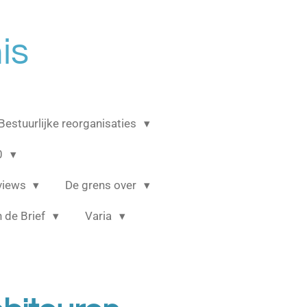
is
Bestuurlijke reorganisaties
0
rviews
De grens over
 de Brief
Varia