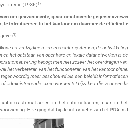
1)
cyclopedie (1985)
:
treven om geavanceerde, geautomatiseerde gegevensverwe
te introduceren in het kantoor om daarmee de efficiëntie 
1)
egeven
:
edkope en veelzijdige microcomputersystemen, de ontwikkelin
n en het ontstaan van openbare en lokale datanetwerken is d
ntoorautomatisering beoogt men niet zozeer het overdragen v
l het verbeteren van het functioneren van het kantoor binne
dt tegenwoordig meer beschouwd als een beleidsinformatiecen
e of administrerende taken worden tot bijzaken, die voor een 
et gaat om automatiseren om het automatiseren, maar om het 
voorziening. Hoe ging dat bij de introductie van het PDA in 