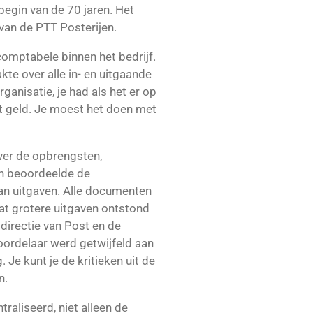
begin van de 70 jaren. Het
van de PTT Posterijen.
comptabele binnen het bedrijf.
te over alle in- en uitgaande
anisatie, je had als het er op
et geld. Je moest het doen met
over de opbrengsten,
en beoordeelde de
an uitgaven. Alle documenten
at grotere uitgaven ontstond
directie van Post en de
oordelaar werd getwijfeld aan
 Je kunt je de kritieken uit de
n.
ntraliseerd, niet alleen de