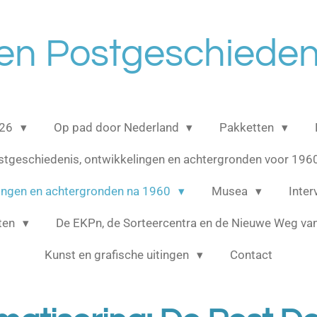
en Postgeschieden
026
Op pad door Nederland
Pakketten
stgeschiedenis, ontwikkelingen en achtergronden voor 196
lingen en achtergronden na 1960
Musea
Inte
cten
De EKPn, de Sorteercentra en de Nieuwe Weg van
Kunst en grafische uitingen
Contact