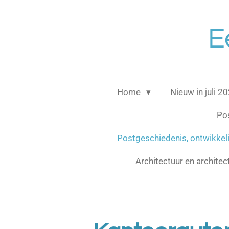
Ga
direct
E
naar
de
hoofdinhoud
Home
Nieuw in juli 2
Po
Postgeschiedenis, ontwikke
Architectuur en archite