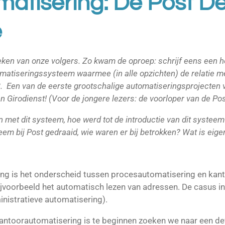
atisering: De Post D
e
ken van onze volgers. Zo kwam de oproep: schrijf eens een h
omatiseringssysteem waarmee (in alle opzichten) de relatie me
. Een van de eerste grootschalige automatiseringsprojecten v
 Girodienst! (Voor de jongere lezers: de voorloper van de Pos
n met dit systeem, hoe werd tot de introductie van dit systeem 
eem bij Post gedraaid, wie waren er bij betrokken? Wat is eige
ing is het onderscheid tussen procesautomatisering en kan
jvoorbeeld het automatisch lezen van adressen. De casus in 
nistratieve automatisering).
ntoorautomatisering is te beginnen zoeken we naar een defi