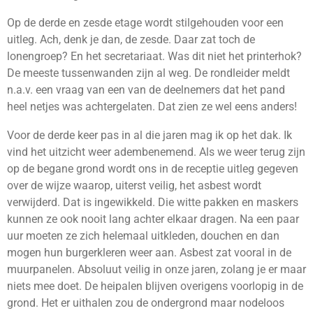
Op de derde en zesde etage wordt stilgehouden voor een
uitleg. Ach, denk je dan, de zesde. Daar zat toch de
lonengroep? En het secretariaat. Was dit niet het printerhok?
De meeste tussenwanden zijn al weg. De rondleider meldt
n.a.v. een vraag van een van de deelnemers dat het pand
heel netjes was achtergelaten. Dat zien ze wel eens anders!
Voor de derde keer pas in al die jaren mag ik op het dak. Ik
vind het uitzicht weer adembenemend. Als we weer terug zijn
op de begane grond wordt ons in de receptie uitleg gegeven
over de wijze waarop, uiterst veilig, het asbest wordt
verwijderd. Dat is ingewikkeld. Die witte pakken en maskers
kunnen ze ook nooit lang achter elkaar dragen. Na een paar
uur moeten ze zich helemaal uitkleden, douchen en dan
mogen hun burgerkleren weer aan. Asbest zat vooral in de
muurpanelen. Absoluut veilig in onze jaren, zolang je er maar
niets mee doet. De heipalen blijven overigens voorlopig in de
grond. Het er uithalen zou de ondergrond maar nodeloos