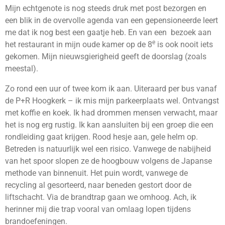
Mijn echtgenote is nog steeds druk met post bezorgen en
een blik in de overvolle agenda van een gepensioneerde leert
me dat ik nog best een gaatje heb. En van een bezoek aan
e
het restaurant in mijn oude kamer op de 8
is ook nooit iets
gekomen. Mijn nieuwsgierigheid geeft de doorslag (zoals
meestal).
Zo rond een uur of twee kom ik aan. Uiteraard per bus vanaf
de P+R Hoogkerk – ik mis mijn parkeerplaats wel. Ontvangst
met koffie en koek. Ik had drommen mensen verwacht, maar
het is nog erg rustig. Ik kan aansluiten bij een groep die een
rondleiding gaat krijgen. Rood hesje aan, gele helm op.
Betreden is natuurlijk wel een risico. Vanwege de nabijheid
van het spoor slopen ze de hoogbouw volgens de Japanse
methode van binnenuit. Het puin wordt, vanwege de
recycling al gesorteerd, naar beneden gestort door de
liftschacht. Via de brandtrap gaan we omhoog. Ach, ik
herinner mij die trap vooral van omlaag lopen tijdens
brandoefeningen.