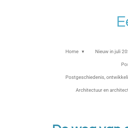
Ga
direct
E
naar
de
hoofdinhoud
Home
Nieuw in juli 2
Po
Postgeschiedenis, ontwikke
Architectuur en archite