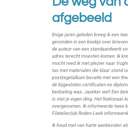
De weg van d
afgebeeld
Enige jaren geleden kreeg ik een tw
gevonden in een boekje over brieven
de auteur van een standaardwerk o
adres terecht moesten komen. Ik kree
mocht reed ik met plezier naar Vught
tas met materialen die klaar stond o
postzegelalbum bevatte met een them
de bijgesloten certificaten en diplom
bedoeling was. Jazeker wel! Een bete
is niet je eigen ding. Het Nationaa
overgenomen. Ik informeerde twee ke
Filatelieclub Roden-Leek informeerde
Ik houd met van harte aanbevolen al