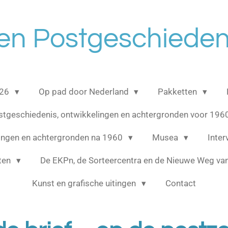
en Postgeschieden
026
Op pad door Nederland
Pakketten
stgeschiedenis, ontwikkelingen en achtergronden voor 196
lingen en achtergronden na 1960
Musea
Inte
cten
De EKPn, de Sorteercentra en de Nieuwe Weg van
Kunst en grafische uitingen
Contact