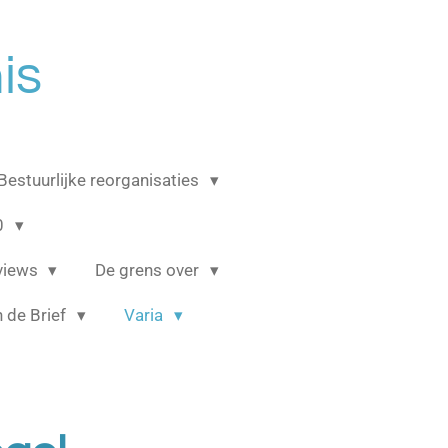
is
Bestuurlijke reorganisaties
0
rviews
De grens over
 de Brief
Varia