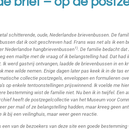
e brief – op de postz
eetal schitterende, oude, Nederlandse brievenbussen. De fam
bussen dat ik ooit geschreven had. Frans was net als ik een b
1)
ver Nederlandse hangbrievenbussen
. De familie bedacht dat 
g een mailtje met de vraag of ik belangstelling had. Dat had ik
. Ik werd gastvrij ontvangen, laadde de brievenbussen in en kr
ok mee wilde nemen. Enige dagen later pas keek ik in de tas e
atische collectie postzegels, enveloppen en formulieren ove
a’s op enkele tentoonstellingen prijswinnend. Ik voelde me hie
re bestemming wist de familie niet. Nu ben ik in twijfel. Een
l Archief heeft de postzegelcollectie van het Museum voor C
er per mail of ze belangstelling hadden, maar kreeg geen an
 ik bij een veilinghuis, maar weer geen reactie.
s een van de bezoekers van deze site een goede bestemming we