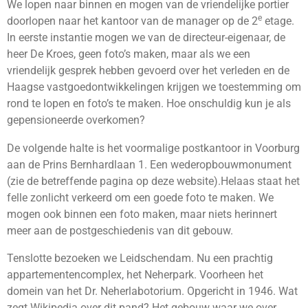
We lopen naar binnen en mogen van de vriendelijke portier
e
doorlopen naar het kantoor van de manager op de 2
etage.
In eerste instantie mogen we van de directeur-eigenaar, de
heer De Kroes, geen foto’s maken, maar als we een
vriendelijk gesprek hebben gevoerd over het verleden en de
Haagse vastgoedontwikkelingen krijgen we toestemming om
rond te lopen en foto’s te maken. Hoe onschuldig kun je als
gepensioneerde overkomen?
De volgende halte is het voormalige postkantoor in Voorburg
aan de Prins Bernhardlaan 1. Een wederopbouwmonument
(zie de betreffende pagina op deze website).Helaas staat het
felle zonlicht verkeerd om een goede foto te maken. We
mogen ook binnen een foto maken, maar niets herinnert
meer aan de postgeschiedenis van dit gebouw.
Tenslotte bezoeken we Leidschendam. Nu een prachtig
appartementencomplex, het Neherpark. Voorheen het
domein van het Dr. Neherlabotorium. Opgericht in 1946. Wat
zegt Wikipedia over dit pand? Het gebouw waar we over