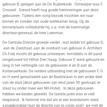
gebouw B, gelegen aan de De Ruijterkade . Ontwerper was F.
Crouwel . Gerard heeft nog goede herinneringen aan deze
gebouwen. Tijdens een vorig bezoek mochten we naar
binnen en vonden zijn oude werkkamer terug. Op de
binnenplaats volleybalde hij, o.a. met de toenmalige
directeur-generaal, de heer Leenman.
De Centrale Directie groeide verder , wat leidde tot gebouw D,
aan de Zeestraat, aan de overkant van gebouw A. Architect
Ch.Freij mocht dit gebouw ontwerpen. Inmiddels is dit pand
omgetoverd tot Hilton Den Haag. Gebouw E werd gehuurd en
lang in het verlengde van de gebouwen A en B aan de
Kortenaerkade. De verdere uitbreiding met de gebouwen F, G
en H werd gerealiseerd aan de Beatrixlaan in een ander deel
van de stad (deze gebouwen zijn eind jaren 90 gesloopt, er
staat nu onder meer een NH-Hotel). In deze gebouwen
hebben we beiden gewerkt. De laatste jaren was er veel
leegstand. Ik herinner me dat als er een brandalarm werd
aangekondigd (wat de directie van te voren wist) we met de