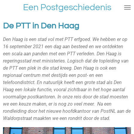
Een Postgeschiedenis
Ga
direct
naar
De PTT in Den Haag
de
hoofdinhoud
Den Haag is een stad vol met PTT erfgoed. We hebben er op
16 september 2021 een dag aan besteed en we ontdekten
een scala aan panden met een PTT verleden. Den Haag is
regeringsstad met ministeries. Logisch dat de topleiding van
de PTT een plek in die stad kreeg. Den Haag is ook een
regionaal centrum met destijds een post- en een
telefoondistrict. En natuurlijk heeft een grote stad als Den
Haag een lokale functie, vooral zichtbaar in het hoge aantal
voormalige postkantoren. In onze reis door de stad moesten
we een keuze maken, er is nog zo veel meer. Na een
rondleiding door het nieuwe hoofdkantoor van PostNL aan de
Waldorpstraat maakten we een rondrit door de stad.