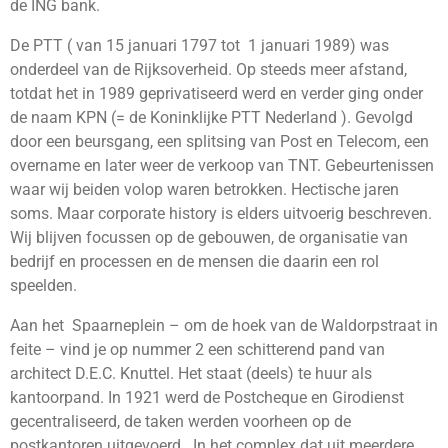
de ING bank.
De PTT ( van 15 januari 1797 tot 1 januari 1989) was
onderdeel van de Rijksoverheid. Op steeds meer afstand,
totdat het in 1989 geprivatiseerd werd en verder ging onder
de naam KPN (= de Koninklijke PTT Nederland ). Gevolgd
door een beursgang, een splitsing van Post en Telecom, een
overname en later weer de verkoop van TNT. Gebeurtenissen
waar wij beiden volop waren betrokken. Hectische jaren
soms. Maar corporate history is elders uitvoerig beschreven.
Wij blijven focussen op de gebouwen, de organisatie van
bedrijf en processen en de mensen die daarin een rol
speelden.
Aan het Spaarneplein – om de hoek van de Waldorpstraat in
feite – vind je op nummer 2 een schitterend pand van
architect D.E.C. Knuttel. Het staat (deels) te huur als
kantoorpand. In 1921 werd de Postcheque en Girodienst
gecentraliseerd, de taken werden voorheen op de
postkantoren uitgevoerd. In het complex dat uit meerdere