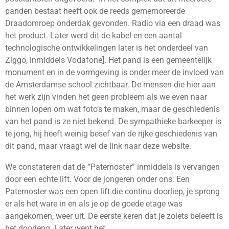
panden bestaat heeft ook de reeds gememoreerde
Draadomroep onderdak gevonden. Radio via een draad was
het product. Later werd dit de kabel en een aantal
technologische ontwikkelingen later is het onderdeel van
Ziggo, inmiddels Vodafone]. Het pand is een gemeentelijk
monument en in de vormgeving is onder meer de invloed van
de Amsterdamse school zichtbaar. De mensen die hier aan
het werk zijn vinden het geen probleem als we even naar
binnen lopen om wat foto’s te maken, maar de geschiedenis
van het pand is ze niet bekend. De sympathieke barkeeper is
te jong, hij heeft weinig besef van de rijke geschiedenis van
dit pand, maar vraagt wel de link naar deze website.
We constateren dat de “Paternoster” inmiddels is vervangen
door een echte lift. Voor de jongeren onder ons: Een
Paternoster was een open lift die continu doorliep, je sprong
er als het ware in en als je op de goede etage was
aangekomen, weer uit. De eerste keren dat je zoiets beleeft is
het doodeng. Later went het.