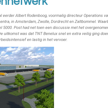
ennetwerk
l eerder Albert Rodenboog, voormalig directeur Operations van
rcentra, in Amsterdam, Zwolle, Dordrecht en Zaltbommel. Waarb
l 5000. Post had net toen een discussie met het overgenome
De uitkomst was dat TNT Benelux snel en extra veilig ging do
beidsintensief en lastig in het vervoer.