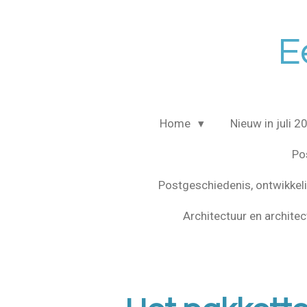
Ga
direct
E
naar
de
hoofdinhoud
Home
Nieuw in juli 
Po
Postgeschiedenis, ontwikke
Architectuur en archite