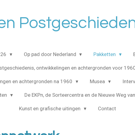
en Postgeschieden
2026
Op pad door Nederland
Pakketten
stgeschiedenis, ontwikkelingen en achtergronden voor 196
lingen en achtergronden na 1960
Musea
Inter
cten
De EKPn, de Sorteercentra en de Nieuwe Weg van
Kunst en grafische uitingen
Contact