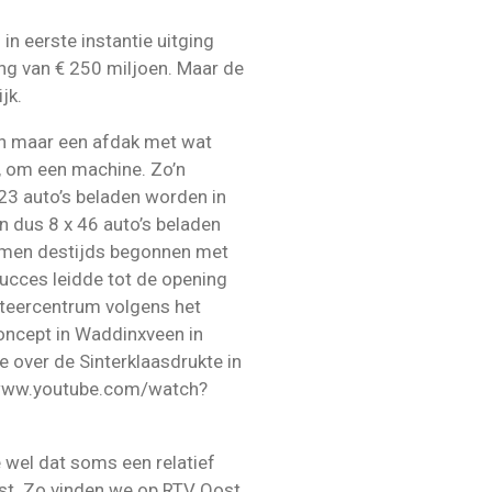
n eerste instantie uitging
ing van € 250 miljoen. Maar de
jk.
een maar een afdak met wat
s, om een machine. Zo’n
23 auto’s beladen worden in
en dus 8 x 46 auto’s beladen
s men destijds begonnen met
succes leidde tot de opening
rteercentrum volgens het
oncept in Waddinxveen in
 over de Sinterklaasdrukte in
/www.youtube.com/watch?
 wel dat soms een relatief
st. Zo vinden we op RTV Oost