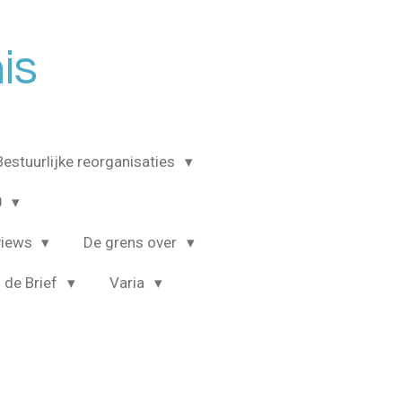
is
Bestuurlijke reorganisaties
0
views
De grens over
 de Brief
Varia