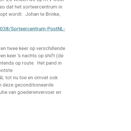
deo dat het sorteercentrum in
opt wordt. Johan te Brinke,
8038/Sorteercentrum-PostNL-
ten twee keer op verschillende
n keer ’s nachts op shift (de
htends op route. Het pand in
ootste
L tot nu toe en omvat ook
In deze geconditioneerde
butie van goederenvervoer en