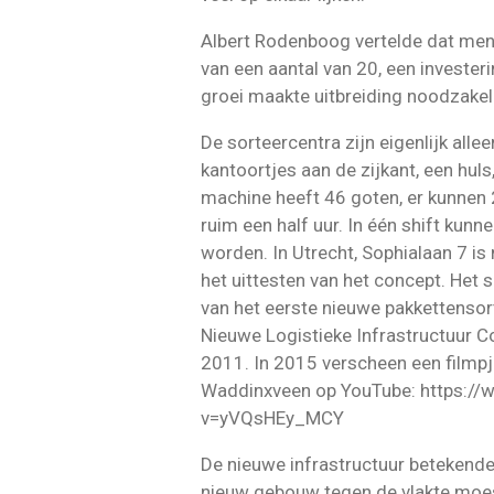
Albert Rodenboog vertelde dat men i
van een aantal van 20, een invester
groei maakte uitbreiding noodzakeli
De sorteercentra zijn eigenlijk all
kantoortjes aan de zijkant, een hul
machine heeft 46 goten, er kunnen 
ruim een half uur. In één shift kunn
worden. In Utrecht, Sophialaan 7 i
het uittesten van het concept. Het 
van het eerste nieuwe pakkettenso
Nieuwe Logistieke Infrastructuur C
2011. In 2015 verscheen een filmpje
Waddinxveen op YouTube: https:/
v=yVQsHEy_MCY
De nieuwe infrastructuur betekende
nieuw gebouw tegen de vlakte moe