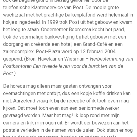
ook de begane grond in beslag genomen door de
telefonische klantenservice van Post. De mooie grote
wachtzaal met het prachtige balkenplafond werd helemaal in
hokjes ingedeeld. In 1999 trok Post uit het gebouw en kwam
het leeg te staan. Ondernemer Boomsma kocht het pand,
trok de voormalige bankvestiging bij het gebouw met een
doorgang en creëerde een hotel, een Grand-Café en een
zalencomplex. Post-Plaza werd op 12 februari 2004
geopend. (Bron: Havelaar en Wiesman –
Herbestemming van
Postkantoren Een tweede leven voor de burchten van de
Post.)
De horeca mag alleen maar gasten ontvangen voor
overnachtingen met ontbijt, dus een kopje koffie drinken kan
niet. Aarzelend vraag ik bij de receptie of ik toch even mag
kijken. Dat moet toch even aan een seniormedewerker
gevraagd worden. Maar het mag! Ik loop rond met mijn
camera en kijk mijn ogen uit. Er wordt eer bewezen aan het
postale verleden in de namen van de zalen. Ook staan er nog