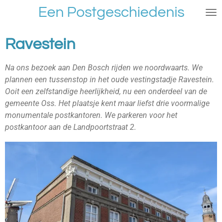
Een Postgeschiedenis
Ga
direct
naar
Ravestein
de
hoofdinhoud
Na ons bezoek aan Den Bosch rijden we noordwaarts. We
plannen een tussenstop in het oude vestingstadje Ravestein.
Ooit een zelfstandige heerlijkheid, nu een onderdeel van de
gemeente Oss. Het plaatsje kent maar liefst drie voormalige
monumentale postkantoren. We parkeren voor het
postkantoor aan de Landpoortstraat 2.