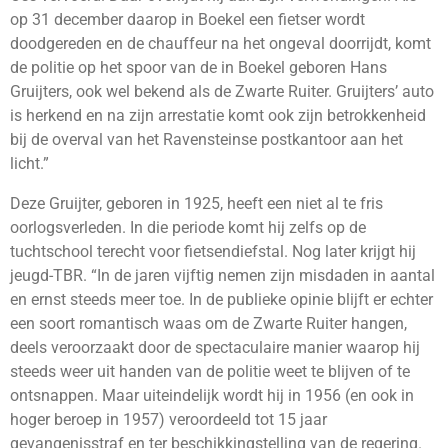
op 31 december daarop in Boekel een fietser wordt
doodgereden en de chauffeur na het ongeval doorrijdt, komt
de politie op het spoor van de in Boekel geboren Hans
Gruijters, ook wel bekend als de Zwarte Ruiter. Gruijters’ auto
is herkend en na zijn arrestatie komt ook zijn betrokkenheid
bij de overval van het Ravensteinse postkantoor aan het
licht.”
Deze Gruijter, geboren in 1925, heeft een niet al te fris
oorlogsverleden. In die periode komt hij zelfs op de
tuchtschool terecht voor fietsendiefstal. Nog later krijgt hij
jeugd-TBR. “In de jaren vijftig nemen zijn misdaden in aantal
en ernst steeds meer toe. In de publieke opinie blijft er echter
een soort romantisch waas om de Zwarte Ruiter hangen,
deels veroorzaakt door de spectaculaire manier waarop hij
steeds weer uit handen van de politie weet te blijven of te
ontsnappen. Maar uiteindelijk wordt hij in 1956 (en ook in
hoger beroep in 1957) veroordeeld tot 15 jaar
gevangenisstraf en ter beschikkingstelling van de regering.