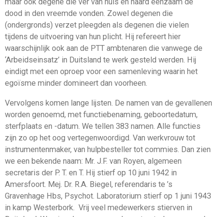
maar ook degene die ver van huis en haard eenzaam de
dood in den vreemde vonden. Zowel degenen die
(ondergronds) verzet pleegden als degenen die vielen
tijdens de uitvoering van hun plicht. Hij refereert hier
waarschijnlijk ook aan de PTT ambtenaren die vanwege de
‘Arbeidseinsatz’ in Duitsland te werk gesteld werden. Hij
eindigt met een oproep voor een samenleving waarin het
egoïsme minder domineert dan voorheen.
Vervolgens komen lange lijsten. De namen van de gevallenen
worden genoemd, met functiebenaming, geboortedatum,
sterfplaats en -datum. We tellen 383 namen. Alle functies
zijn zo op het oog vertegenwoordigd. Van werkvrouw tot
instrumentenmaker, van hulpbesteller tot commies. Dan zien
we een bekende naam: Mr. J.F. van Royen, algemeen
secretaris der P. T. en T. Hij stierf op 10 juni 1942 in
Amersfoort. Mej. Dr. R.A. Biegel, referendaris te ’s
Gravenhage Hbs, Psychot. Laboratorium stierf op 1 juni 1943
in kamp Westerbork. Vrij veel medewerkers stierven in