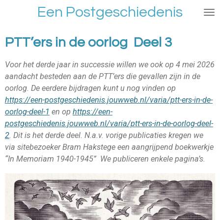
Een Postgeschiedenis
Ga
direct
naar
PTT’ers in de oorlog Deel 3
de
hoofdinhoud
Voor het derde jaar in successie willen we ook op 4 mei 2026
aandacht besteden aan de PTT’ers die gevallen zijn in de
oorlog. De eerdere bijdragen kunt u nog vinden op
https://een-postgeschiedenis.jouwweb.nl/varia/ptt-ers-in-de-
oorlog-deel-1
en op
https://een-
postgeschiedenis.jouwweb.nl/varia/ptt-ers-in-de-oorlog-deel-
2
. Dit is het derde deel. N.a.v. vorige publicaties kregen we
via sitebezoeker Bram Hakstege een aangrijpend boekwerkje
“In Memoriam 1940-1945” We publiceren enkele pagina’s.